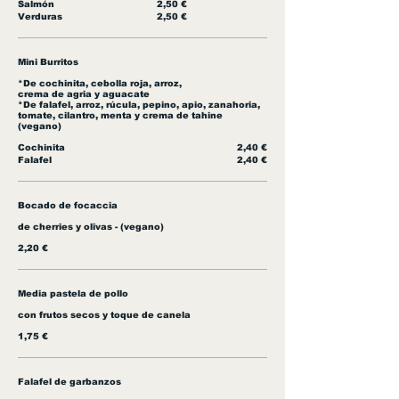
Salmón
2,50 €
Verduras
2,50 €
Mini Burritos
*De cochinita, cebolla roja, arroz,
crema de agria y aguacate
*De falafel, arroz, rúcula, pepino, apio, zanahoria,
tomate, cilantro, menta y crema de tahine
(vegano)
Cochinita
2,40 €
Falafel
2,40 €
Bocado de focaccia
de cherries y olivas - (vegano)
2,20 €
Media pastela de pollo
con frutos secos y toque de canela
1,75 €
Falafel de garbanzos