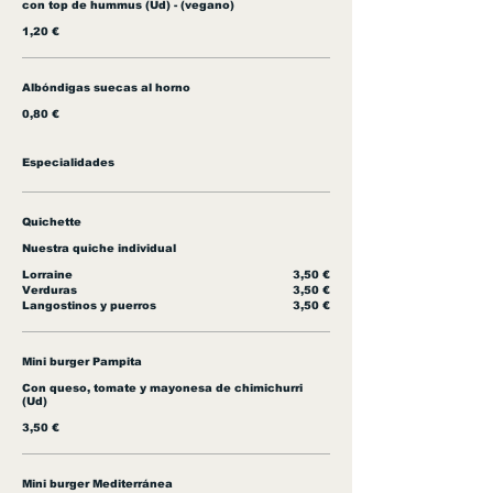
con top de hummus (Ud) - (vegano)
1,20 €
Albóndigas suecas al horno
0,80 €
Especialidades
Quichette
Nuestra quiche individual
Lorraine
3,50 €
Verduras
3,50 €
Langostinos y puerros
3,50 €
Mini burger Pampita
Con queso, tomate y mayonesa de chimichurri
(Ud)
3,50 €
Mini burger Mediterránea