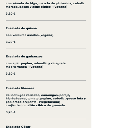
con sémola de trigo, mezcla de pimientos, cebolla
morada, pasas y aliño cítrico - (vegana)
3,20 €
Ensalada de quinoa
con verduras asadas (vegana)
3,20 €
Ensalada de garbanzos
con apio, pepino, rabanillo y vinagreta
mediterránea - (vegana)
3,20 €
Ensalada libanesa
de lechugas variadas, canónigos, perejil,
hierbabuena, tomate, pepino, cebolla, queso feta y
pan árabe crujiente - (vegetariana)
crujiente con aliño cítrico de granada
3,20 €
Ensalada César