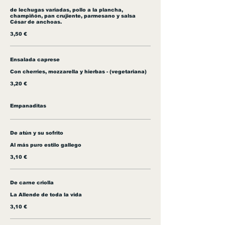
de lechugas variadas, pollo a la plancha,
champiñón, pan crujiente, parmesano y salsa
César de anchoas.
3,50 €
Ensalada caprese
Con cherries, mozzarella y hierbas - (vegetariana)
3,20 €
Empanaditas
De atún y su sofrito
Al más puro estilo gallego
3,10 €
De carne criolla
La Allende de toda la vida
3,10 €