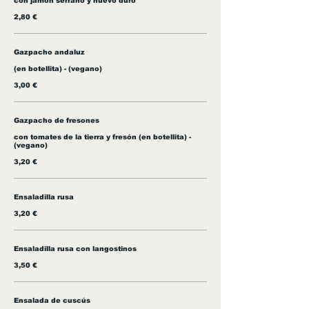
con jamón serrano y huevo duro
2,80 €
Gazpacho andaluz
(en botellita) - (vegano)
3,00 €
Gazpacho de fresones
con tomates de la tierra y fresón (en botellita) -
(vegano)
3,20 €
Ensaladilla rusa
3,20 €
Ensaladilla rusa con langostinos
3,50 €
Ensalada de cuscús