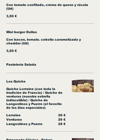
Con tomate confitado, crema de queso y rúcula
(Ud)
3,50 €
Mini burger Dallas
Con bacon, tomate. cebolla caramelizada y
cheddar (Ud)
3,50 €
Pastelería Salada
Los Quiche
Quiche Lorraine (con toda la
tradición de Francia) / Quiche de
verduras (nuestra estrella
indiscutible) / Quiche de
Langostinos y Puerro (el favorito
de los días especiales)
Lorraine
26 €
Verduras
26 €
Langostinos y Puerro
28 €
Empanada Clásica - Entera -