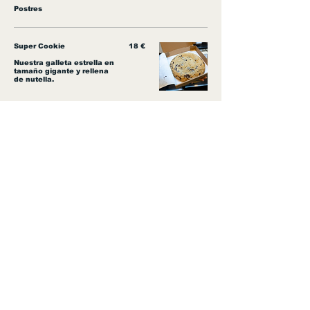
Postres
Super Cookie
18 €
Nuestra galleta estrella en
tamaño gigante y rellena
de nutella.
Tarta de Louvre
35 €
Esta especialidad está
disponible solo por
encargo. Bizcocho de
cacao, mousse de
chocolate blanco, mousse
de chocolate con leche y
azúcar quemado.
Tarta de Manzanas al
30 €
Horno
Las manzanas son el
ingrediente principal de
esta receta secreta que te
hará volver a por más.