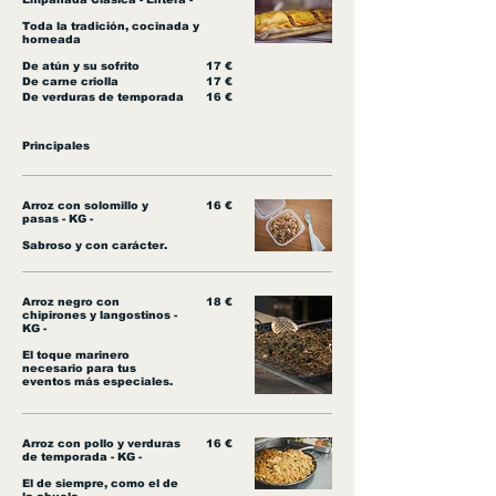
Toda la tradición, cocinada y
horneada
De atún y su sofrito
17 €
De carne criolla
17 €
De verduras de temporada
16 €
Principales
Arroz con solomillo y
16 €
pasas - KG -
Sabroso y con carácter.
Arroz negro con
18 €
chipirones y langostinos -
KG -
El toque marinero
necesario para tus
eventos más especiales.
Arroz con pollo y verduras
16 €
de temporada - KG -
El de siempre, como el de