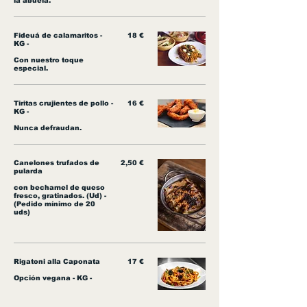
la abuela.
Fideuá de calamaritos -
18 €
KG -
Con nuestro toque
especial.
Tiritas crujientes de pollo -
16 €
KG -
Nunca defraudan.
Canelones trufados de
2,50 €
pularda
con bechamel de queso
fresco, gratinados. (Ud) -
(Pedido mínimo de 20
uds)
Rigatoni alla Caponata
17 €
Opción vegana - KG -