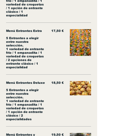
frio / 1 empanadita / 1
variedad de croquetas
/ 1 opción de entrante
clásico / 1
especialidad
Menú Entrantes Extra
17,50 €
5 Entrantes a elegir
entre nuestra
selección.
1 variedad de entrante
frio / 1 empanadita / 1
variedad de croquetas
/ 2 opciones de
entrante clásico / 1
especialidad
Menú Entrantes Deluxe
18,50 €
5 Entrantes a elegir
entre nuestra
selección.
1 variedad de entrante
frio / 1 empanadita / 1
variedad de croquetas
/ 1 opción de entrante
clásico / 2
especialidades
Menú Entrantes y
19,50 €