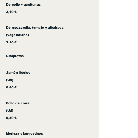
De pollo y aceitunas
3,10 €
De mozzarella, tomate y albahaca
(vegetariana)
3,10 €
Croquetas
Jamón ibérico
(Ud)
0,80 €
Pollo de corral
(Ud)
0,80 €
Merluza y langostinos